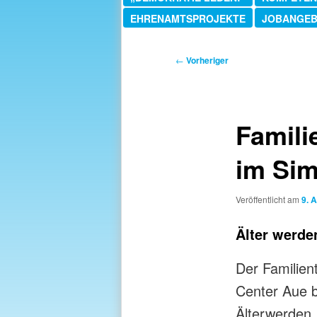
EHRENAMTSPROJEKTE
JOBANGE
Beitragsnavigation
←
Vorheriger
Famili
im Sim
Veröffentlicht am
9. A
Älter werde
Der Familien
Center Aue b
Älterwerden,