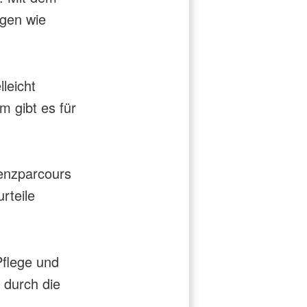
ngen wie
leicht
m gibt es für
enzparcours
rteile
Pflege und
 durch die