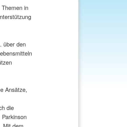
e Themen in
nterstützung
a. über den
Lebensmitteln
ützen
he Ansätze,
ch die
t Parkinson
. Mit dem