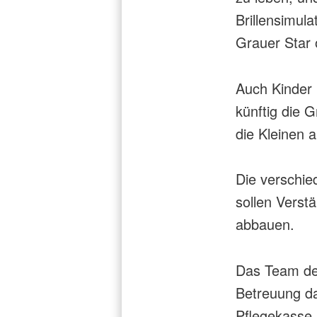
Brillensimul
Grauer Star 
Auch Kinder 
künftig die 
die Kleinen 
Die verschie
sollen Verst
abbauen.
Das Team des
Betreuung da
Pflegekasse 