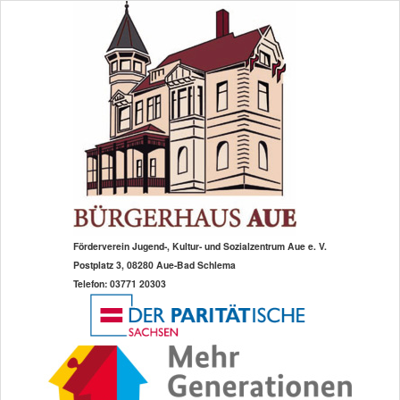
Zum
primären
Inhalt
springen
Förderverein Jugend-, Kultur- und Sozialzentrum Aue e. V.
Postplatz 3, 08280 Aue-Bad Schlema
Telefon: 03771 20303