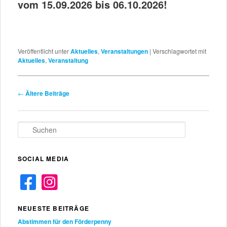
vom 15.09.2026 bis 06.10.2026!
Veröffentlicht unter
Aktuelles
,
Veranstaltungen
|
Verschlagwortet mit
Aktuelles
,
Veranstaltung
Beitragsnavigation
←
Ältere Beiträge
S
u
c
h
SOCIAL MEDIA
e
n
NEUESTE BEITRÄGE
Abstimmen für den Förderpenny