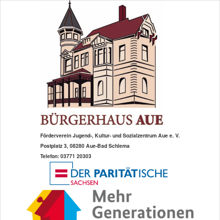
Zum
Zum
primären
sekundären
Inhalt
Inhalt
springen
springen
Förderverein Jugend-, Kultur- und Sozialzentrum Aue e. V.
Postplatz 3, 08280 Aue-Bad Schlema
Telefon: 03771 20303