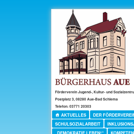
Zum
primären
Inhalt
springen
Förderverein Jugend-, Kultur- und Sozialzentr
Postplatz 3, 08280 Aue-Bad Schlema
Telefon: 03771 20303
Hauptmenü
AKTUELLES
DER FÖRDERVEREI
SCHULSOZIALARBEIT
INKLUSIONS
„DEMOKRATIE LEBEN!“
KOMPETEN