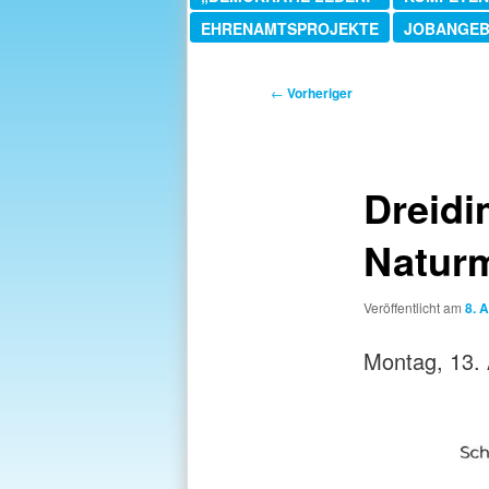
EHRENAMTSPROJEKTE
JOBANGE
Beitragsnavigation
←
Vorheriger
Dreidi
Naturm
Veröffentlicht am
8. A
Montag, 13. 