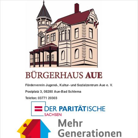
Zum
primären
Inhalt
springen
Förderverein Jugend-, Kultur- und Sozialzentrum Aue e. V.
Postplatz 3, 08280 Aue-Bad Schlema
Telefon: 03771 20303