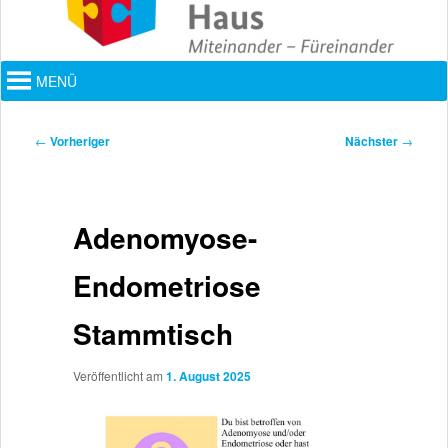
Hauptmenü
MENÜ
Beitragsnavigation
←
Vorheriger
Nächster
→
Adenomyose-
Endometriose
Stammtisch
Veröffentlicht am
1. August 2025