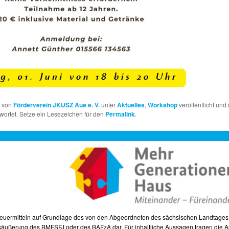
e von
Förderverein JKUSZ Aue e. V.
unter
Aktuelles
,
Workshop
veröffentlicht und
ortet. Setze ein Lesezeichen für den
Permalink
.
Steuermitteln auf Grundlage des von den Abgeordneten des sächsischen Landtage
ngsäußerung des BMFSFJ oder des BAFzA dar. Für inhaltliche Aussagen tragen die A