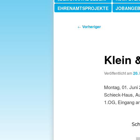
EHRENAMTSPROJEKTE
JOBANGE
Beitragsnavigation
←
Vorheriger
Klein 
Veröffentlicht am
20.
Montag, 01. Juni 
Schieck-Haus, A
1.OG, Eingang an