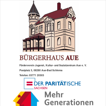
Zum
primären
Inhalt
springen
Förderverein Jugend-, Kultur- und Sozialzentrum Aue e. V.
Postplatz 3, 08280 Aue-Bad Schlema
Telefon: 03771 20303