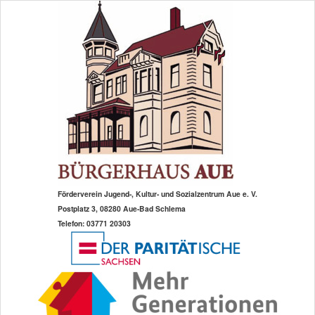
Zum
primären
Inhalt
springen
Förderverein Jugend-, Kultur- und Sozialzentrum Aue e. V.
Postplatz 3, 08280 Aue-Bad Schlema
Telefon: 03771 20303