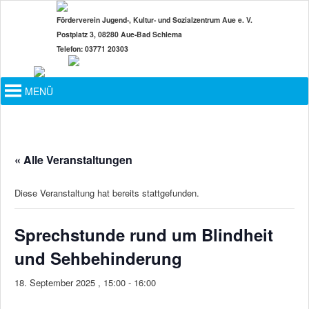
Zum
Förderverein Jugend-, Kultur- und Sozialzentrum Aue e. V.
primären
Postplatz 3, 08280 Aue-Bad Schlema
Inhalt
Telefon: 03771 20303
springen
Hauptmenü
MENÜ
« Alle Veranstaltungen
Diese Veranstaltung hat bereits stattgefunden.
Sprechstunde rund um Blindheit
und Sehbehinderung
18. September 2025 , 15:00
-
16:00