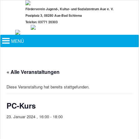
Zum
Förderverein Jugend-, Kultur- und Sozialzentrum Aue e. V.
primären
Postplatz 3, 08280 Aue-Bad Schlema
Inhalt
Telefon: 03771 20303
springen
Hauptmenü
MENÜ
« Alle Veranstaltungen
Diese Veranstaltung hat bereits stattgefunden.
PC-Kurs
23. Januar 2024 , 16:00
-
18:00