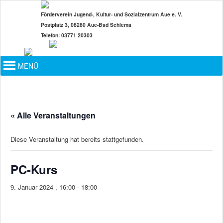
Zum
Förderverein Jugend-, Kultur- und Sozialzentrum Aue e. V.
primären
Postplatz 3, 08280 Aue-Bad Schlema
Inhalt
Telefon: 03771 20303
springen
Hauptmenü
MENÜ
« Alle Veranstaltungen
Diese Veranstaltung hat bereits stattgefunden.
PC-Kurs
9. Januar 2024 , 16:00
-
18:00