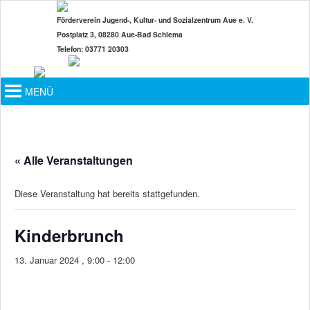
Zum
Förderverein Jugend-, Kultur- und Sozialzentrum Aue e. V.
primären
Postplatz 3, 08280 Aue-Bad Schlema
Inhalt
Telefon: 03771 20303
springen
Hauptmenü
MENÜ
« Alle Veranstaltungen
Diese Veranstaltung hat bereits stattgefunden.
Kinderbrunch
13. Januar 2024 , 9:00
-
12:00