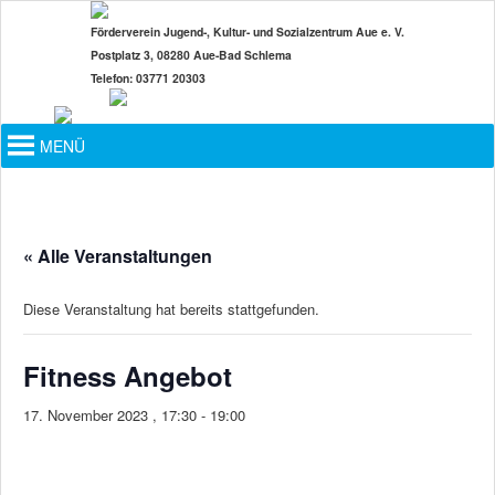
Zum
Förderverein Jugend-, Kultur- und Sozialzentrum Aue e. V.
primären
Postplatz 3, 08280 Aue-Bad Schlema
Inhalt
Telefon: 03771 20303
springen
Hauptmenü
MENÜ
« Alle Veranstaltungen
Diese Veranstaltung hat bereits stattgefunden.
Fitness Angebot
17. November 2023 , 17:30
-
19:00