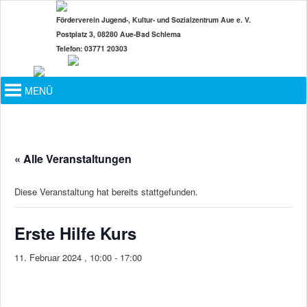
Zum
Förderverein Jugend-, Kultur- und Sozialzentrum Aue e. V.
primären
Postplatz 3, 08280 Aue-Bad Schlema
Inhalt
Telefon: 03771 20303
springen
Hauptmenü
MENÜ
« Alle Veranstaltungen
Diese Veranstaltung hat bereits stattgefunden.
Erste Hilfe Kurs
11. Februar 2024 , 10:00
-
17:00